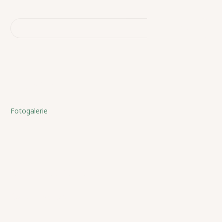
Hledat
HLEDAT
Recent Posts
Fotogalerie
Recent Comments
Žádné komentáře.